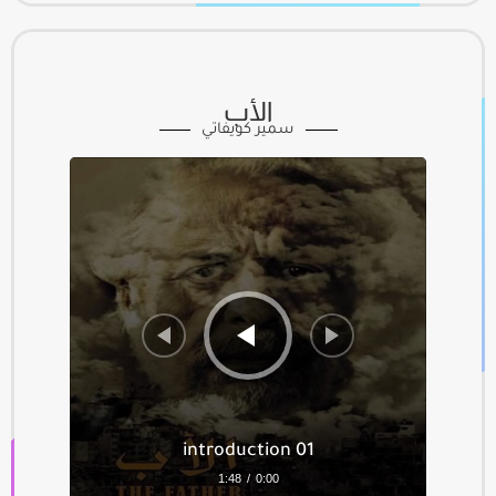
07 Allahoumma Bika اللهمَّ بكَ
5:05
08 Ma Ahabba ما أحَبَّ
5:53
الأب
سمير كويفاتي
09 Al Massih المسيح
1:56
مشغل
الصوت
10 Oubariku أبارِكُ
6:12
11 Abati أبَتِ
3:56
12 Al Ashjar الأشجار
5:44
13 Samtan صمتًا صمتا
4:52
14 Al Wasiya Song أغنية الوصية
8:45
15 Zahlawi to Mayada زحلاوي إلى
4:03
ميادة
01 introduction
1:48
/
0:00
16 Al Wasiya Parol الوصية
4:59