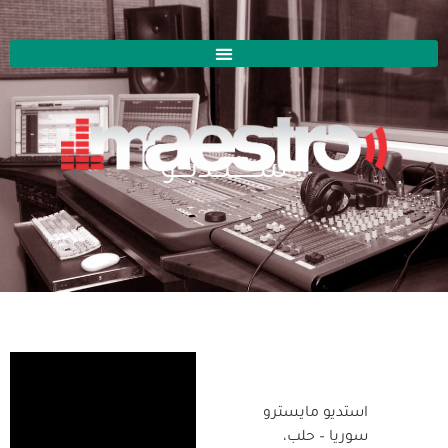
ســــــتــديـــو
استديو مايسترو
سوريا – حلب،