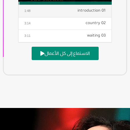
01 introduction
1:48
02 country
3:14
03 waiting
3:11
04 Meditation
2:39
الاستماع إلى كل الأعمال
05 Escape
1:39
06 defeat
2:54
07 Displacement
3:18
08 waiting 2
3:12
09 martyr
3:03
10 destiny
2:30