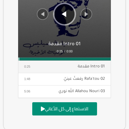
01 Intro مقدمة
0:25
/
0:00
01 Intro مقدمة
0:25
02 Rafa'tou رفعتُ عينيَّ
1:48
03 Allahou Nouri الله نوري
5:06
04 Allahoumma اللهمَّ
6:04
الاستماع إلى كل الأغاني
05 Anta ya man أنت يا مَن أمرت البحر
5:06
06 Araka أراكَ إلهي
2:16